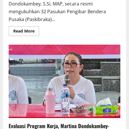
Dondokambey, S.Si, MAP, secara resmi
mengukuhkan 32 Pasukan Pengibar Bendera
Pusaka (Paskibraka)...
Read
Read More
more
about
Bupati
Minahasa
Robby
Dondokambey
Kukuhkan
32
Anggota
Paskibraka
Tahun
2025
Evaluasi Program Kerja, Martina Dondokambey-