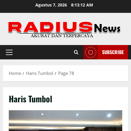
Skip
Agustus 7, 2026
8:13:14 AM
to
content
SUBSCRIBE
Primary
Menu
Home
Haris Tumbol
Page 78
Haris Tumbol