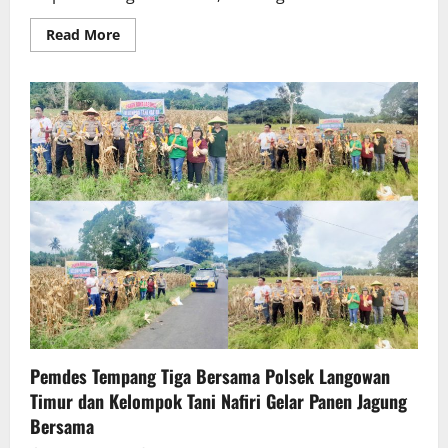
Read
Read More
more
about
Semangat
Nasionalisme,
Polsek
Langowan,
Koramil,
dan
Pemdes
Tempang
Tiga
Pasang
Bendera
Merah
Putih
Pemdes Tempang Tiga Bersama Polsek Langowan
Timur dan Kelompok Tani Nafiri Gelar Panen Jagung
Bersama