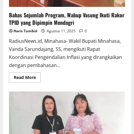
Bahas Sejumlah Program, Wabup Vasung Ikuti Rakor
TPID yang Dipimpin Mendagri
Haris Tumbol
Agustus 11, 2025
0
RadiusNews.id, Minahasa- Wakil Bupati Minahasa,
Vanda Sarundajang, SS, mengikuti Rapat
Koordinasi Pengendalian Inflasi yang dirangkaikan
dengan pembahasan...
Read
Read More
more
about
Bahas
Sejumlah
Program,
Wabup
Vasung
Ikuti
Rakor
TPID
yang
Dipimpin
Mendagri