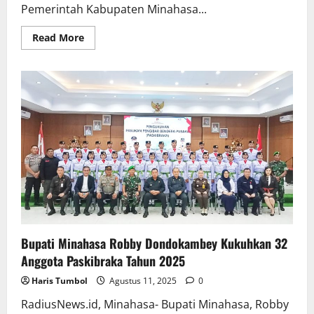
Pemerintah Kabupaten Minahasa...
Read
Read More
more
about
Wakili
Bupati
Minahasa,
Asisten
I
Lepas
Lomba
Gerak
Jalan
HUT
RI
Ke-
80
Bupati Minahasa Robby Dondokambey Kukuhkan 32
Anggota Paskibraka Tahun 2025
Haris Tumbol
Agustus 11, 2025
0
RadiusNews.id, Minahasa- Bupati Minahasa, Robby