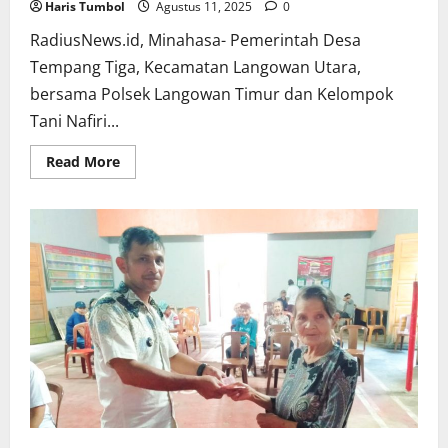
Haris Tumbol
Agustus 11, 2025
0
RadiusNews.id, Minahasa- Pemerintah Desa
Tempang Tiga, Kecamatan Langowan Utara,
bersama Polsek Langowan Timur dan Kelompok
Tani Nafiri...
Read
Read More
more
about
Pemdes
Tempang
Tiga
Bersama
Polsek
Langowan
Timur
dan
Kelompok
Tani
Nafiri
Gelar
Panen
Jagung
Bersama