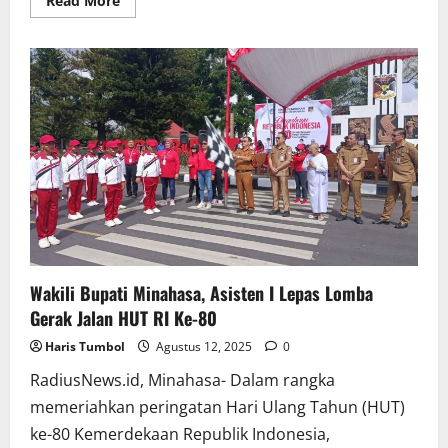
Read More
more
about
Wabup
Vasung
Terima
Kunker
Kepala
Perwakilan
Kemendukbangga/BKKBN
Sulut,
Bahas
Sinkronisasi
Pembangunan
Kependudukan
Wakili Bupati Minahasa, Asisten I Lepas Lomba
Gerak Jalan HUT RI Ke-80
Haris Tumbol
Agustus 12, 2025
0
RadiusNews.id, Minahasa- Dalam rangka
memeriahkan peringatan Hari Ulang Tahun (HUT)
ke-80 Kemerdekaan Republik Indonesia,