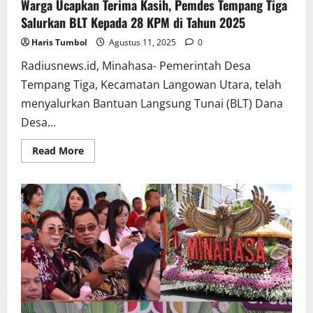
Warga Ucapkan Terima Kasih, Pemdes Tempang Tiga
Salurkan BLT Kepada 28 KPM di Tahun 2025
Haris Tumbol
Agustus 11, 2025
0
Radiusnews.id, Minahasa- Pemerintah Desa
Tempang Tiga, Kecamatan Langowan Utara, telah
menyalurkan Bantuan Langsung Tunai (BLT) Dana
Desa...
Read
Read More
more
about
Warga
Ucapkan
Terima
Kasih,
Pemdes
Tempang
Tiga
Salurkan
BLT
Kepada
28
KPM
di
Tahun