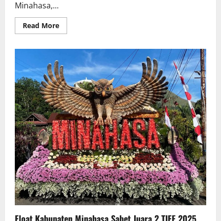
Minahasa,...
Read
Read More
more
about
Bupati
Minahasa
dan
Ketua
Dekranasda
Kunjungi
Pembuatan
Gerabah
di
Kasongan
Yogyakarta
Float Kabupaten Minahasa Sabet Juara 2 TIFF 2025,