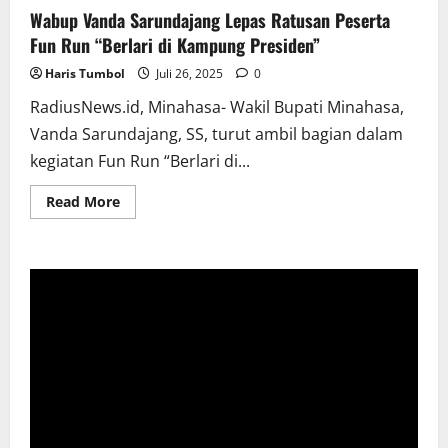
Wabup Vanda Sarundajang Lepas Ratusan Peserta
Fun Run “Berlari di Kampung Presiden”
Haris Tumbol
Juli 26, 2025
0
RadiusNews.id, Minahasa- Wakil Bupati Minahasa,
Vanda Sarundajang, SS, turut ambil bagian dalam
kegiatan Fun Run “Berlari di...
Read
Read More
more
about
Wabup
Vanda
Sarundajang
Lepas
Ratusan
Peserta
Fun
Run
“Berlari
di
Kampung
Presiden”