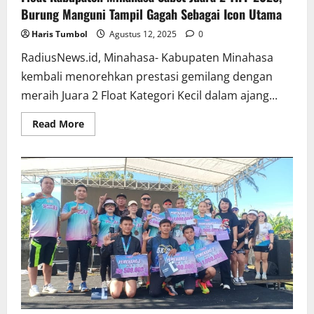
Burung Manguni Tampil Gagah Sebagai Icon Utama
Haris Tumbol
Agustus 12, 2025
0
RadiusNews.id, Minahasa- Kabupaten Minahasa
kembali menorehkan prestasi gemilang dengan
meraih Juara 2 Float Kategori Kecil dalam ajang...
Read
Read More
more
about
Float
Kabupaten
Minahasa
Sabet
Juara
2
TIFF
2025,
Burung
Manguni
Tampil
Gagah
Sebagai
Icon
Utama