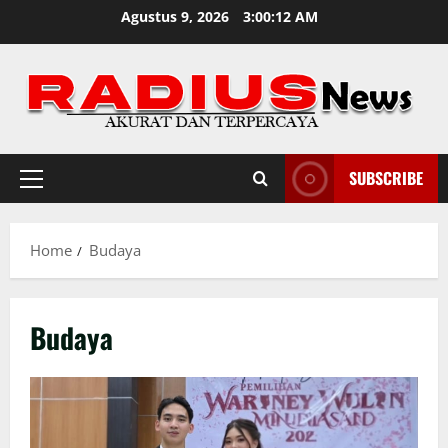
Skip
Agustus 9, 2026
3:00:13 AM
to
content
SUBSCRIBE
Primary
Menu
Home
Budaya
Budaya