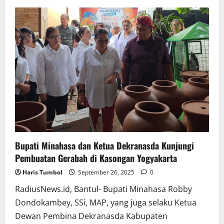
Bakal
Masuk
Tiga
Besar,
Dinas
Kominfo
dan
4
OPD
Utus
Peserta
Terbaik
Waraney
Wulan
Minahasa
2025
Bupati Minahasa dan Ketua Dekranasda Kunjungi
Pembuatan Gerabah di Kasongan Yogyakarta
Haris Tumbol
September 26, 2025
0
RadiusNews.id, Bantul- Bupati Minahasa Robby
Dondokambey, SSi, MAP, yang juga selaku Ketua
Dewan Pembina Dekranasda Kabupaten