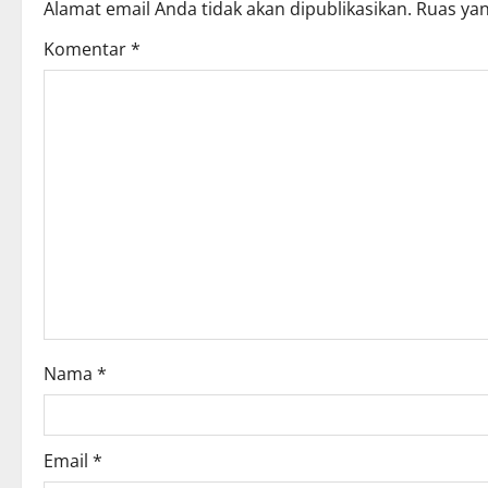
Alamat email Anda tidak akan dipublikasikan.
Ruas yan
a
Komentar
*
v
i
g
a
t
i
o
Nama
*
n
Email
*