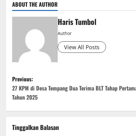
ABOUT THE AUTHOR
Haris Tumbol
Author
View All Posts
P
Previous:
27 KPM di Desa Tempang Dua Terima BLT Tahap Pertam
o
Tahun 2025
s
t
Tinggalkan Balasan
n