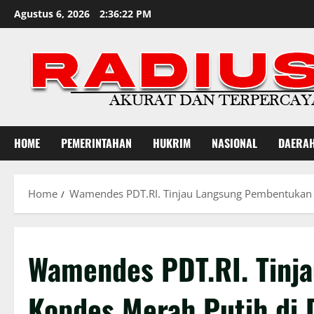
Skip
Agustus 6, 2026
2:36:23 PM
to
content
HOME
PEMERINTAHAN
HUKRIM
NASIONAL
DAERA
Home
Wamendes PDT.RI. Tinjau Langsung Pembentukan
Wamendes PDT.RI. Tinj
Kopdes Merah Putih di