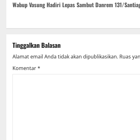
Wabup Vasung Hadiri Lepas Sambut Danrem 131/Santia
o
s
t
Tinggalkan Balasan
n
Alamat email Anda tidak akan dipublikasikan.
Ruas yan
a
Komentar
*
v
i
g
a
t